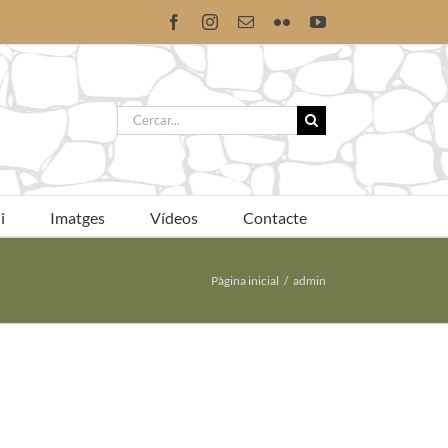
Facebook
Instagram
Email:
Flickr
YouTube
Cerca
…
i
Imatges
Vídeos
Contacte
Pàgina inicial
admin