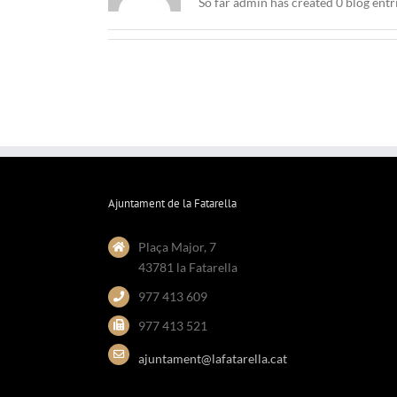
So far admin has created 0 blog entri
Ajuntament de la Fatarella
Plaça Major, 7
43781 la Fatarella
977 413 609
977 413 521
ajuntament@lafatarella.cat