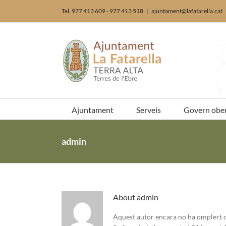
Skip
Tel. 977 413 609 - 977 413 518
|
ajuntament@lafatarella.cat
to
content
Ajuntament
Serveis
Govern ober
admin
About
admin
Aquest autor encara no ha omplert c