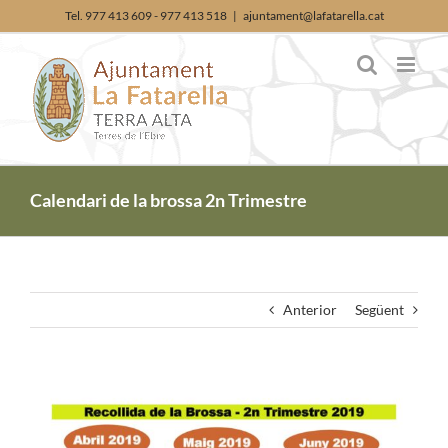
Skip
Tel. 977 413 609 - 977 413 518
|
ajuntament@lafatarella.cat
to
content
Calendari de la brossa 2n Trimestre
Anterior
Següent
View
Larger
Image