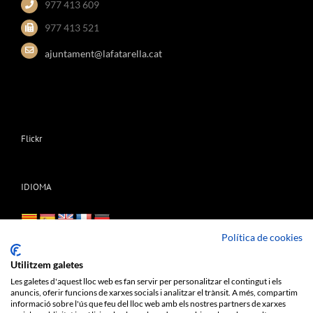
977 413 609
977 413 521
ajuntament@lafatarella.cat
Flickr
IDIOMA
Política de cookies
Utilitzem galetes
Les galetes d'aquest lloc web es fan servir per personalitzar el contingut i els
anuncis, oferir funcions de xarxes socials i analitzar el trànsit. A més, compartim
informació sobre l'ús que feu del lloc web amb els nostres partners de xarxes
Copyright Ajuntament de La Fatarella |
Protecció de dades personals
|