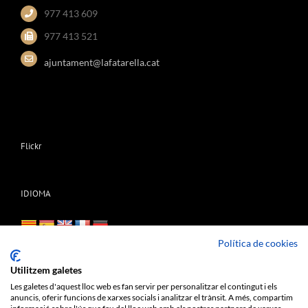
977 413 609
977 413 521
ajuntament@lafatarella.cat
Flickr
IDIOMA
Política de cookies
Utilitzem galetes
Les galetes d'aquest lloc web es fan servir per personalitzar el contingut i els
anuncis, oferir funcions de xarxes socials i analitzar el trànsit. A més, compartim