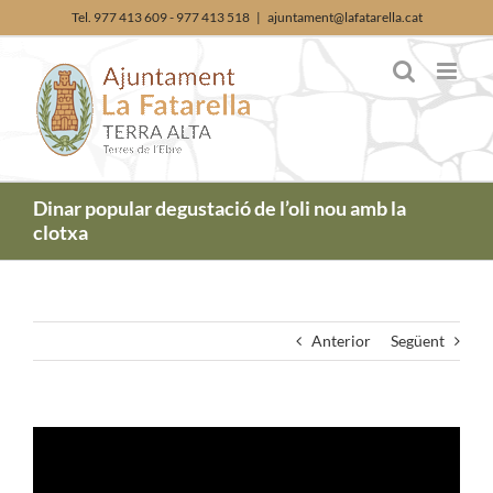
Skip
Tel. 977 413 609 - 977 413 518
|
ajuntament@lafatarella.cat
to
content
Dinar popular degustació de l’oli nou amb la
clotxa
Anterior
Següent