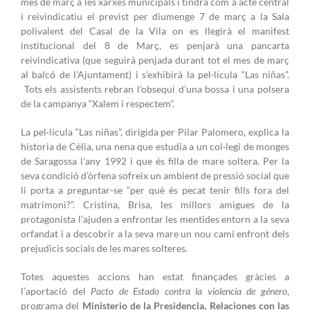
mes de març a les xarxes municipals i tindrà com a acte central
i reivindicatiu el previst per diumenge 7 de març a la Sala
polivalent del Casal de la Vila on es llegirà el manifest
institucional del 8 de Març, es penjarà una pancarta
reivindicativa (que seguirà penjada durant tot el mes de març
al balcó de l’Ajuntament) i s’exhibirà la pel·lícula “Las niñas”.
Tots els assistents rebran l’obsequi d’una bossa i una polsera
de la campanya “Xalem i respectem”.
La pel·lícula “Las niñas”, dirigida per Pilar Palomero, explica la
historia de Cèlia, una nena que estudia a un col·legi de monges
de Saragossa l’any 1992 i que és filla de mare soltera. Per la
seva condició d’òrfena sofreix un ambient de pressió social que
li porta a preguntar-se “per què és pecat tenir fills fora del
matrimoni?”. Cristina, Brisa, les millors amigues de la
protagonista l’ajuden a enfrontar les mentides entorn a la seva
orfandat i a descobrir a la seva mare un nou camí enfront dels
prejudicis socials de les mares solteres.
Totes aquestes accions han estat finançades gràcies a
l’aportació del
Pacto de Estado contra la violencia de género
,
programa del
Ministerio de la Presidencia, Relaciones con las