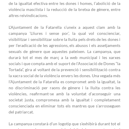
de la igualtat efectiva entre les dones i homes, l’abolició de la
violència masclista i la reducció de la bretxa de gènere, entre
altres reivindicacions.
L’Ajuntament de la Fatarella s’uneix a aquest clam amb la
campanya ‘Lliures i sense por’, la qual vol conscienciar,
visibilitzar i sensibilitzar sobre la lluita pels drets de les dones i
per l’eradicació de les agressions, els abusos i els assetjaments
sexuals de gènere que aquestes pateixen. La campanya, que
durarà tot el mes de març a la web municipal i les xarxes
socials i que compta amb el suport de l’Associació de Dones “la
Tortada”, gira al voltant de la prevenció i sensibilització contra
la xacra social de la violència envers les dones. Una vegada més
l’Ajuntament de la Fatarella es compromet amb la igualtat, la
no discriminació per raons de gènere i la lluita contra les
violències, reafirmant-se amb la voluntat d’aconseguir una
societat justa, compromesa amb la igualtat i completament
conscienciada en eliminar tots els mantres que s’arrosseguen
del patriarcat.
La campanya constarà d’un logotip que s’exhibirà durant tot el