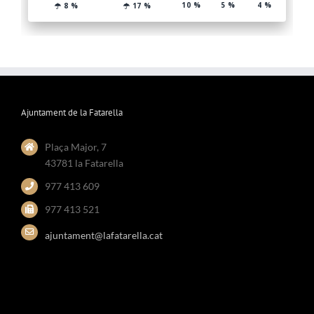
Ajuntament de la Fatarella
Plaça Major, 7
43781 la Fatarella
977 413 609
977 413 521
ajuntament@lafatarella.cat