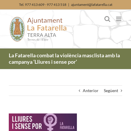
Skip
Tel. 977 413 609 - 977 413 518
|
ajuntament@lafatarella.cat
to
content
La Fatarella combat la violència masclista amb la
campanya ‘Lliures i sense por’
Anterior
Següent
View
Larger
Image