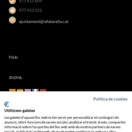
977 413 609
977 413 521
ajuntament@lafatarella.cat
Flickr
IDIOMA
Política de cookies
Utilitzem galetes
Les galetes d'aquest lloc web es fan servir per personalitzar el contingut i els
anuncis, oferir funcions de xarxes socials i analitzar el trànsit. A més, compartim
informació sobre l'ús que feu del lloc web amb els nostres partners de xarxes
Copyright Ajuntament de La Fatarella |
Protecció de dades personals
|
socials, publicitat i anàlisi web, els quals poden combinar-la amb una altra