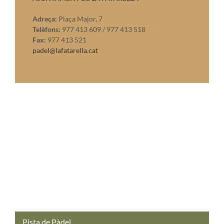
Adreça:
Plaça Major, 7
Telèfons:
977 413 609 / 977 413 518
Fax:
977 413 521
padel@lafatarella.cat
Pista de Pàdel